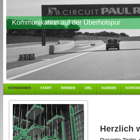
Kommunikation auf der Überholspur
VORWÄRMEN
START
RENNEN
ZIEL
KUNDEN
KONTA
Herzlich 