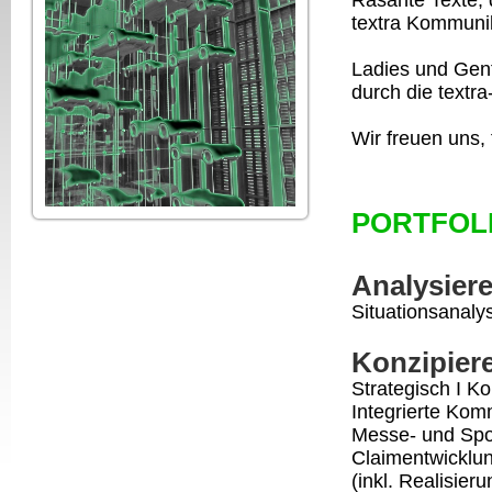
Rasante Texte, 
textra Kommunik
Ladies und Gent
durch die textra
Wir freuen uns,
PORTFOL
Analysier
Situationsanaly
Konzipier
Strategisch I K
Integrierte Ko
Messe- und Spon
Claimentwicklun
(inkl. Realisie