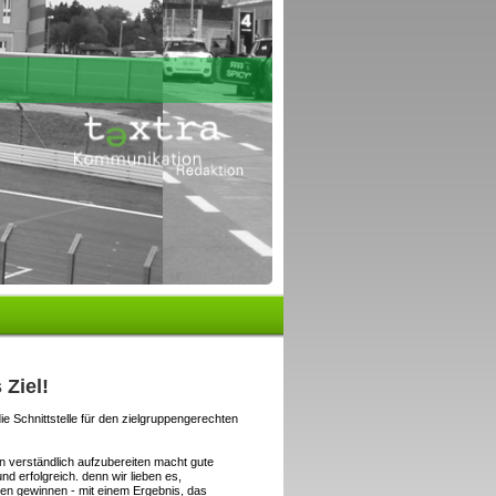
 Ziel!
die Schnittstelle für den zielgruppengerechten
verständlich aufzubereiten macht gute
d erfolgreich. denn wir lieben es,
len gewinnen - mit einem Ergebnis, das