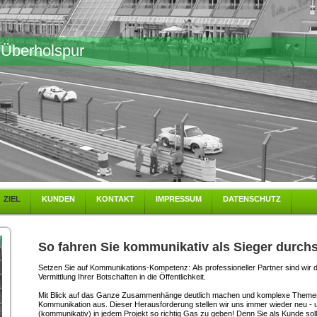
 Überholspur
ZIEL
KUNDEN
KONTAKT
IMPRESSUM
DATENSCHUTZ
So fahren Sie kommunikativ als Sieger durchs
Setzen Sie auf Kommunikations-Kompetenz: A
ls professioneller Partner sind wir 
Vermittlung Ihrer Botschaften in die Öffentlichkeit.
Mit Blick auf das Ganze Zusammenhänge deutlich machen und komplexe Themen 
Kommunikation aus. Dieser Herausforderung stellen wir uns immer wieder neu - un
(kommunikativ) in jedem Projekt so richtig Gas zu geben! Denn Sie als Kunde sol