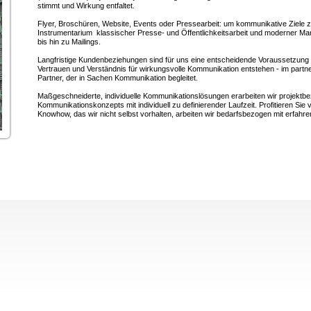
stimmt und Wirkung entfaltet.
Flyer, Broschüren, Website, Events oder Pressearbeit: um kommunikative Ziele 
Instrumentarium klassischer Presse- und Öffentlichkeitsarbeit und moderner Ma
bis hin zu Mailings.
Langfristige Kundenbeziehungen sind für uns eine entscheidende Voraussetzung f
Vertrauen und Verständnis für wirkungsvolle Kommunikation entstehen - im partn
Partner, der in Sachen Kommunikation begleitet.
Maßgeschneiderte, individuelle Kommunikationslösungen erarbeiten wir projekt
Kommunikationskonzepts mit individuell zu definierender Laufzeit. Profitieren Si
Knowhow, das wir nicht selbst vorhalten, arbeiten wir bedarfsbezogen mit erfa