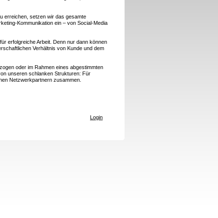
zu erreichen, setzen wir das gesamte
rketing-Kommunikation ein – von Social-Media
ür erfolgreiche Arbeit. Denn nur dann können
erschaftlichen Verhältnis von Kunde und dem
bezogen oder im Rahmen eines abgestimmten
e von unseren schlanken Strukturen: Für
hrenen Netzwerkpartnern zusammen.
Login