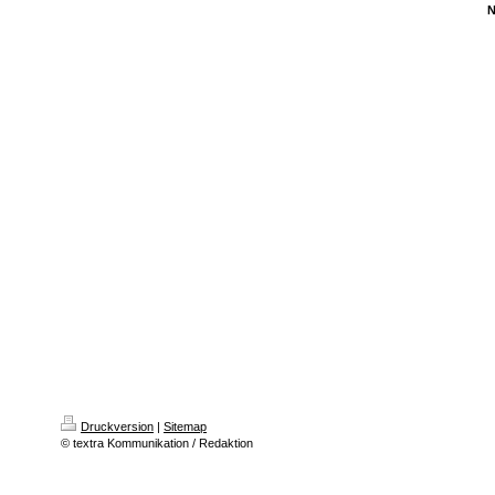
N
Druckversion
|
Sitemap
© textra Kommunikation / Redaktion