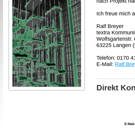
nach Projekt na
Ich freue mich a
Ralf Breyer
textra Kommunik
Wolfsgartenstr.
63225 Langen 
Telefon: 0
170 4
E-Mail:
Ralf.Br
Direkt Ko
E-Mail