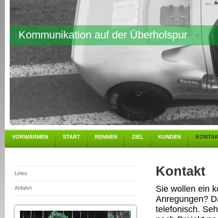
Kommunikation auf der Überholspur
VORWÄRMEN
START
RENNEN
ZIEL
KUNDEN
KONTA
Kontakt
Links
Sie wollen ein 
Anfahrt
Anregungen? Da
telefonisch. Seh