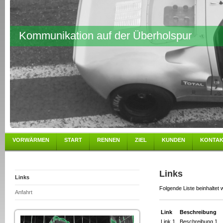
Kommunikation auf der Überholspur
VORWÄRMEN
START
RENNEN
ZIEL
KUNDEN
KONTA
Links
Links
Folgende Liste beinhaltet w
Anfahrt
Link
Beschreibung
Link 1
Beschreibung 1